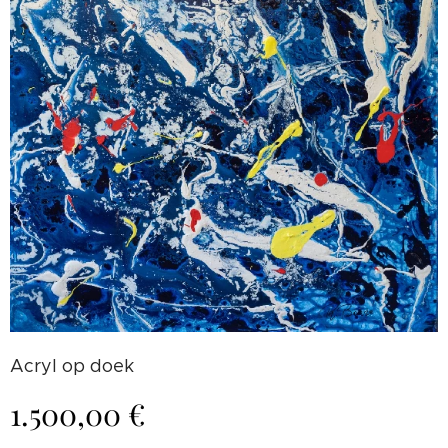
Acryl op doek
1.500,00
€