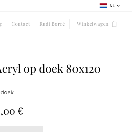
NL
g
Contact
Rudi Borré
Winkelwagen
Acryl op doek 80x120
 doek
0,00
€