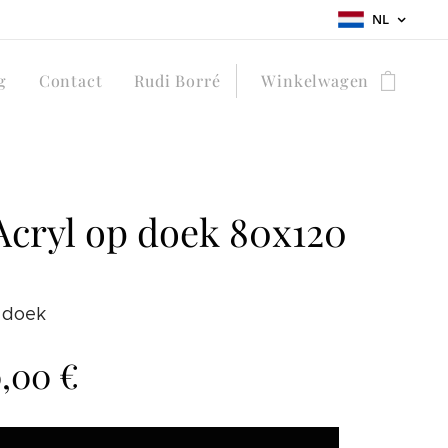
NL
g
Contact
Rudi Borré
Winkelwagen
Acryl op doek 80x120
 doek
0,00
€