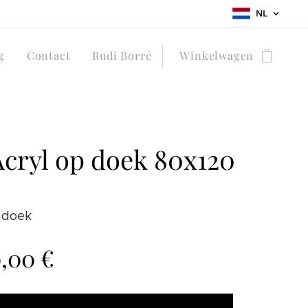
NL
g
Contact
Rudi Borré
Winkelwagen
Acryl op doek 80x120
 doek
0,00
€