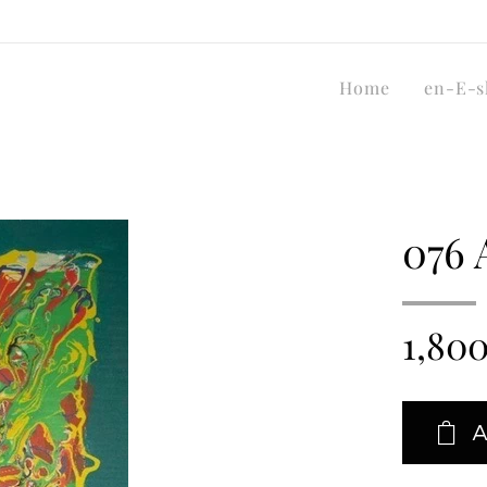
Home
en-E-s
076 
1,80
A