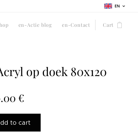
EN
hop
en-Actie blog
en-Contact
Cart
Acryl op doek 80x120
0.00
€
dd to cart