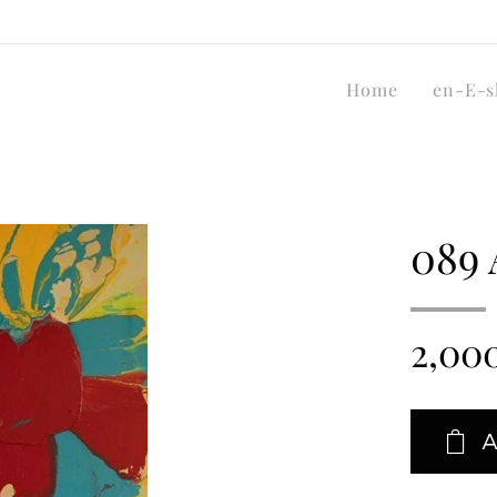
Home
en-E-s
089 
2,00
A