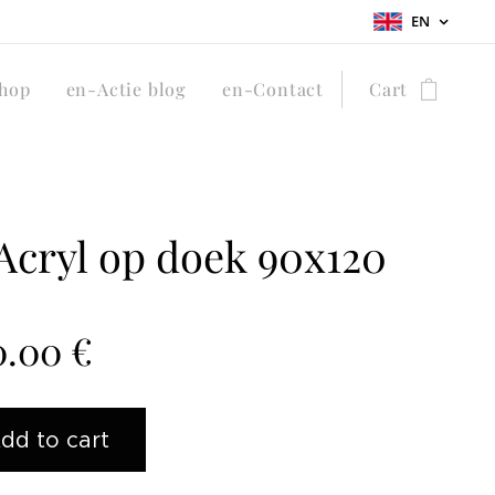
EN
hop
en-Actie blog
en-Contact
Cart
Acryl op doek 90x120
0.00
€
dd to cart