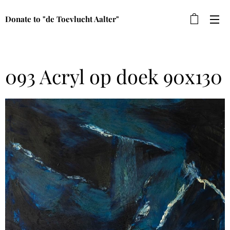
Donate to "de Toevlucht Aalter"
093 Acryl op doek 90x130