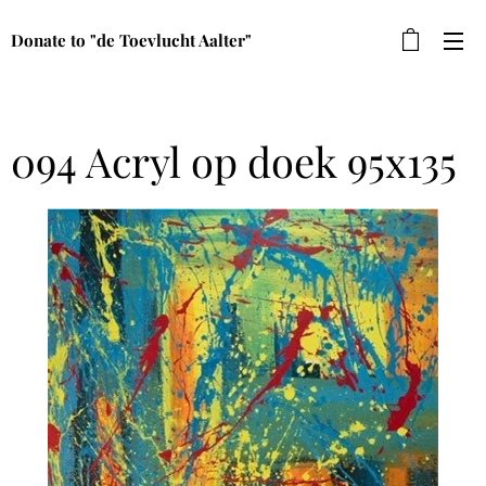
Donate to "de Toevlucht Aalter"
094 Acryl op doek 95x135